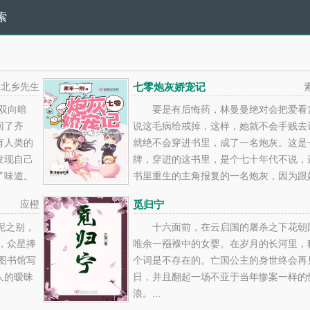
索
北乡先生
七零炮灰娇宠记
·双向暗
要是有后悔药，林曼曼绝对会把爱看
回了齐
说这毛病给戒掉，这样，她就不会手贱去
有人类的
就绝不会穿进书里，成了一名炮灰。这是
发现自己
牌，穿进的这书里，是个七十年代不说，
了味道。
书里重生的主角报复的一名炮灰，因为跟
却发现与
对象，被重生回来的姐姐设计报复，成了
应橙
觅归宁
情越是疯
不受待见的孩子，最后炮灰，下场凄惨。
么办？唯有躲开姐姐的主角光...
泥之别，
十六面前，在云启国的屠杀之下花朝
，众星捧
唯余一襁褓中的女婴。在岁月的长河里，
图书馆写
个词是不存在的。亡国公主的身世终会再
人的暧昧
日，并且翻起一场不亚于当年惨案一样的
浪。...