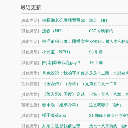
最近更新
被联姻老公发现我写po
[都市生活]
满足（HH）
文后
流春（NP）
[其他类型]
037.今晚有约
被淫追粉们缠上团播女主
[都市生活]
怪物10：被人类和怪
播NP
小元宝（NPH）
[其他类型]
56.引诱
[柯南]原来我是gay？
[其他类型]
16.上瘾
月色皎皎：我的守护兽是
[其他类型]
足足十二颗，全部被他
蛇妖（1V1 h）
《玉壶传》（骨科）（兄
[古代言情]
第五百九十二章
妹）（np）
《落入彩虹国度》穿越
[其他类型]
《第一百八十八章：
+西幻+言情
春水误（姐弟骨科）
[都市生活]
这是我妻子（微h）
橘子薄荷abo
[其他类型]
21.翻译下偃大科学家
九尾白狐是我前世妻
[其他类型]
第七十八章前戏（微h