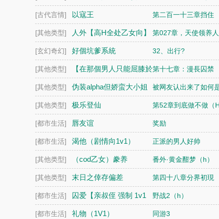
（futa 百合）
以寇王
[古代言情]
第二百一十三章挡住
人外【高H全处乙女向】
[其他类型]
第027章，天使领养人
好個坑爹系統
[玄幻奇幻]
32、出行?
【在那個男人只能屈膝於
[其他类型]
第十七章：漫長囚禁
女人的大地上】
伪装alpha但娇蛮大小姐
[其他类型]
被网友认出来了如何
（abo NPH）
极乐登仙
[其他类型]
第52章到底做不做（
唇友谊
[都市生活]
奖励
渴他（剧情向1v1）
[都市生活]
正派的男人好帅
（cod乙女）豢养
[其他类型]
番外·黄金酣梦（h）
（nph）
末日之倖存偏差
[其他类型]
第四十八章分界初現
囚爱【亲叔侄 强制 1v1
[都市生活]
野战2（h）
H】
礼物（1V1）
[都市生活]
同游3