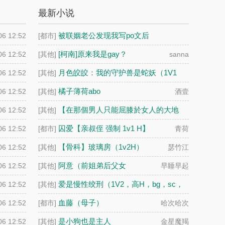
最新小说
被联姻老公发现我写po文后
06 12:52
[都市]
要和前任搞四爱
[柯南]原来我是gay？
06 12:52
[其他]
sanna
月色皎皎：我的守护兽是蛇妖（1V1
06 12:52
[其他]
h）
暗黑猫妖
橘子薄荷abo
06 12:52
[其他]
酒壹
【在那個男人只能屈膝於女人的大地
06 12:52
[其他]
上】
小怪兽
囚爱【亲叔侄 强制 1v1 H】
06 12:52
[都市]
青荷
【骨科】玻璃房（1v2H）
06 12:52
[其他]
瑟竹江
阿意（前姐弟后父女
06 12:52
[其他]
早睡早起
爱是慢性绞刑（1V2，高H，bg，sc，
06 12:52
[其他]
伪骨科）
龙华
血藤（母子）
06 12:52
[都市]
哈次哈次
是小狗也是主人
06 12:52
[其他]
金星魔羯