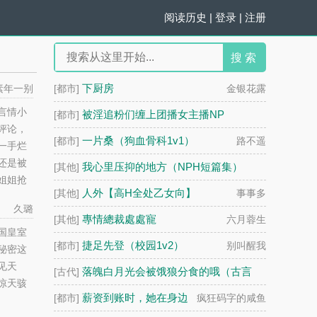
阅读历史
|
登录
|
注册
搜 索
下厨房
素年一别
[都市]
金银花露
言情小
被淫追粉们缠上团播女主播NP
[都市]
评论，
你在流泪吗
一片桑（狗血骨科1v1）
[都市]
路不遥
一手烂
还是被
我心里压抑的地方（NPH短篇集）
[其他]
姐姐抢
你在流泪吗
人外【高H全处乙女向】
[其他]
事事多
家里最
久璐
她该怎
專情總裁處處寵
[其他]
六月蓉生
国皇室
捷足先登（校园1v2）
[都市]
别叫醒我
秘密这
见天
落魄白月光会被饿狼分食的哦（古言
[古代]
惊天骇
np）
琦囡
薪资到账时，她在身边
[都市]
疯狂码字的咸鱼