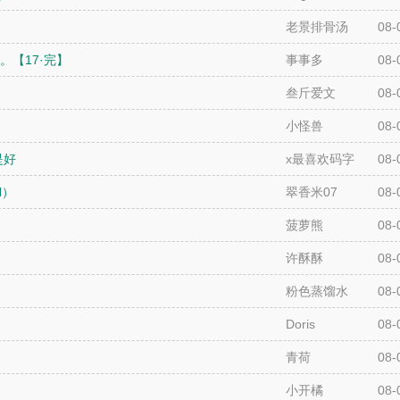
老景排骨汤
08-
。【17·完】
事事多
08-
叁斤爱文
08-
小怪兽
08-
是好
x最喜欢码字
08-
H）
翠香米07
08-
菠萝熊
08-
许酥酥
08-
粉色蒸馏水
08-
Doris
08-
青荷
08-
小开橘
08-