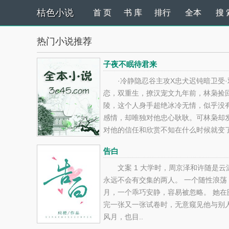
桔色小说
首 页
书 库
排行
全本
搜 
热门小说推荐
子夜不眠待君来
·冷静隐忍谷主攻X忠犬迟钝暗卫受
恋，双重生，撩汉宠文九年前，林枭捡
陵，这个人身手超绝冰冷无情，似乎没
感情，却唯独对他忠心耿耿。可林枭却
对他的信任和欣赏不知在什么时候就变
他把齐陵这条狼困成了自己的笼中鸟，
告白
他渐行渐远，可越是这样，他心底的感
狂，最终将两人都逼到了绝路...
文案 1 大学时，周京泽和许随是云
永远不会有交集的两人。 一个随性浪荡
月，一个乖巧安静，容易被忽略。 她在
完一张又一张试卷时，无意窥见他与别
风月，也目..