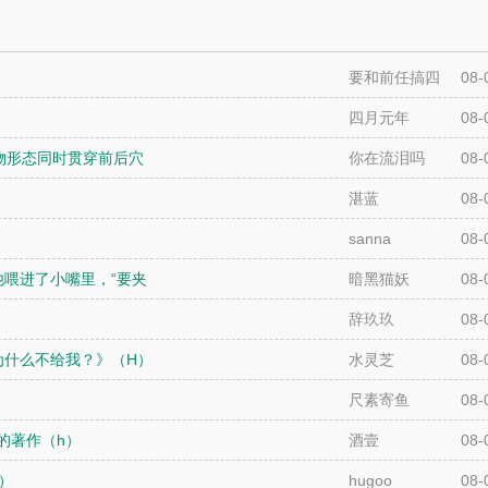
要和前任搞四
08-
爱
四月元年
08-
物形态同时贯穿前后穴
你在流泪吗
08-
湛蓝
08-
sanna
08-
喂进了小嘴里，“要夹
暗黑猫妖
08-
辞玖玖
08-
为什么不给我？》（H）
水灵芝
08-
尺素寄鱼
08-
的著作（h）
酒壹
08-
）
hugoo
08-