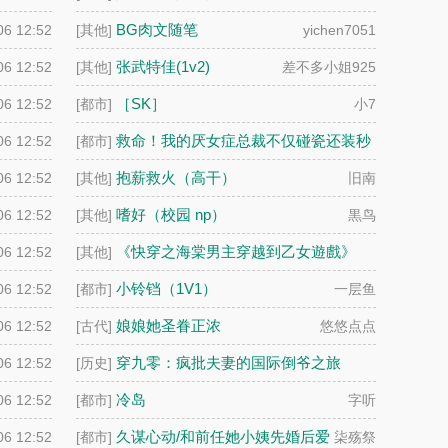
BG肉文随笔
06 12:52
[其他]
yichen7051
张武特佳(1v2)
06 12:52
[其他]
差不多小姐925
［SK］
06 12:52
[都市]
小7
救命！我的厌女症总裁不仅碰瓷还装秒
06 12:52
[都市]
(调教高H 1v1)
连山会
抱薪救火（高干）
06 12:52
[其他]
旧南
嗜好（校园 np）
06 12:52
[其他]
黒鸟
《快穿之海棠男主穿越到乙女遊戲》
06 12:52
[其他]
河神吃肉
小铃铛（1V1）
06 12:52
[都市]
一层鱼
娘娘她圣眷正浓
06 12:52
[古代]
悠悠点点
穿九零：疯批夫妻的国际倒爷之旅
06 12:52
[历史]
柳之易
冷岛
06 12:52
[都市]
字听
久谋心动/和前任她小姨先婚后爱
06 12:52
[都市]
柒殇祭